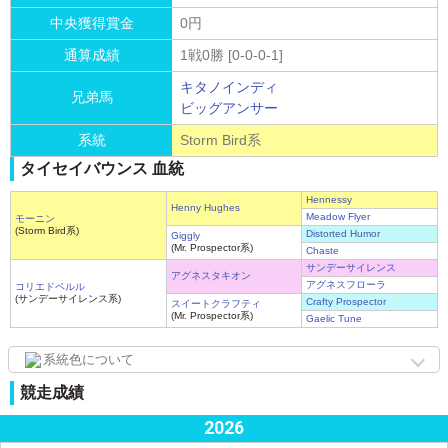
中央獲得賞金
0円
通算成績
1戦0勝 [0-0-0-1]
キタノインディ
兄弟馬
ビッグアンサー
系統
Storm Bird系
タイセイバウンス 血統
Hennessy
Henny Hughes
Meadow Flyer
モーニン
(Storm Bird系)
Distorted Humor
Giggly
(Mr. Prospector系)
Chaste
サンデーサイレンス
アグネスタキオン
アグネスフローラ
コリエドペルル
(サンデーサイレンス系)
Crafty Prospector
スイートクラフティ
(Mr. Prospector系)
Gaelic Tune
系統色について
競走成績
2026