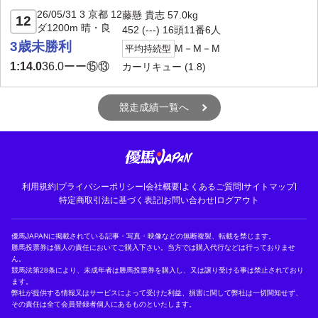
26/05/31 3 京都 12
藤懸 貴志 57.0kg
12
ダ1200m 晴・良
452 (---) 16頭11番6人
3歳未勝利
M－M－M
平均持続型
1:14.0
36.0
ーー⑮⑬
カーリキュー
(1.8)
競走成績一覧へ
利用規約
|
プライバシーポリシー
|
会社概要
|
よくあるご質問
|
サイトマップ
|
特定商取引法に基づく表記
|
お問い合わせ
|
ログアウト
優馬JAPANに掲載されている記事・写真・映像などの無断複製、転載を禁じます。
勝馬投票券は個人の責任においてご購入下さい。当方では購入代行などは行っておりませ
ん。
競馬法第28条により、未成年者は勝馬投票券を購入し、又は譲り受ける事は禁止されており
ます。
弊社が提供する情報又はサービスによって受けた利益、損害に関して弊社は一切関知せず、
その責任は全て会員登録者個人にあるものといたします。