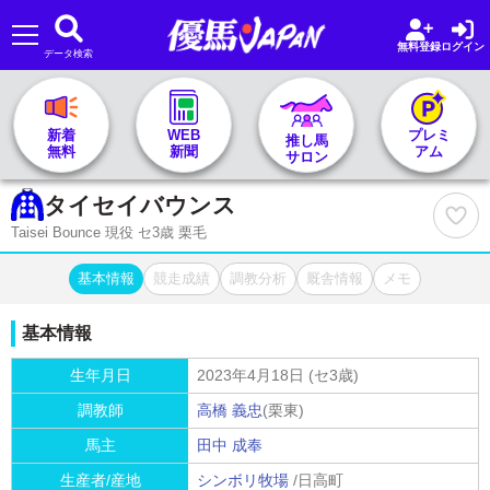
無料登録
ログイン
データ検索
🏇 推し馬サロンTOP
新着
WEB
プレミ
推し馬
無料
新聞
アム
サロン
レース一覧
タイセイバウンス
Taisei Bounce 現役 セ3歳 栗毛
記者&予想家
基本情報
競走成績
調教分析
厩舎情報
メモ
お気に入り
基本情報
プラン案内
生年月日
2023年4月18日 (セ3歳)
調教師
高橋 義忠
(栗東)
馬主
田中 成奉
生産者/産地
シンボリ牧場
/日高町