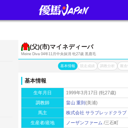
(父)(市)
マイネディーバ
Meine Diva 04年11月中央抹消 牝27歳 黒鹿毛
基本情報
競走成績
調教分析
厩舎
基本情報
生年月日
1999年3月17日 (牝27歳)
調教師
畠山 重則
(美浦)
馬主
株式会社 サラブレッドクラブ
生産者/産地
ノーザンファーム
/三石町