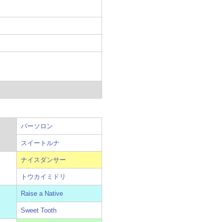
パーソロン
スイートルナ
ナイスダンサー
トウカイミドリ
Raise a Native
Sweet Tooth