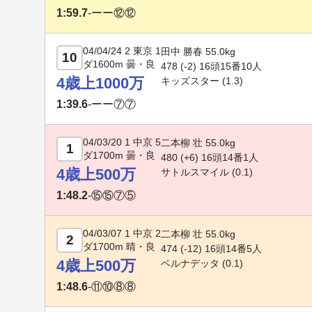
1:59.7
-
ーー⑫⑫
04/04/24 2 東京 1
田中 勝春 55.0kg
10
ダ1600m 曇・良
478 (-2) 16頭15番10人
4歳上1000万
キッズスター
(1.3)
1:39.6
-
ーー⑦⑦
04/03/20 1 中京 5
二本柳 壮 55.0kg
1
ダ1700m 曇・良
480 (+6) 16頭14番1人
4歳上500万
サトルスマイル
(0.1)
1:48.2
-
⑮⑮⑦⑤
04/03/07 1 中京 2
二本柳 壮 55.0kg
2
ダ1700m 晴・良
474 (
-12
) 16頭14番5人
4歳上500万
ベルナデッタ
(0.1)
1:48.6
-
⑪⑩⑧⑧