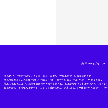
利用規約
|
プライバ
優馬JAPANに掲載されている記事・写真・映像などの無断複製、転載を禁じます。
勝馬投票券は個人の責任においてご購入下さい。当方では購入代行などは行っておりません。
競馬法第28条により、未成年者は勝馬投票券を購入し、又は譲り受ける事は禁止されておりま
弊社が提供する情報又はサービスによって受けた利益、損害に関して弊社は一切関知せず、その