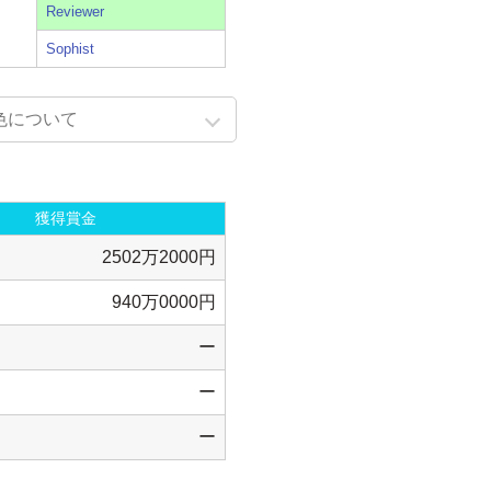
Reviewer
Sophist
色について
獲得賞金
2502万2000円
940万0000円
ー
ー
ー