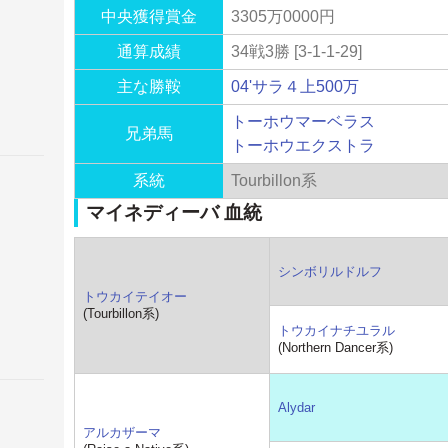
中央獲得賞金
3305万0000円
通算成績
34戦3勝 [3-1-1-29]
主な勝鞍
04'サラ４上500万
トーホウマーベラス
兄弟馬
トーホウエクストラ
系統
Tourbillon系
マイネディーバ 血統
シンボリルドルフ
トウカイテイオー
(Tourbillon系)
トウカイナチユラル
(Northern Dancer系)
Alydar
アルカザーマ