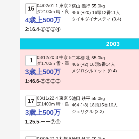
04/02/01 1 東京 2
横山 義行 55.0kg
15
ダ2100m 晴・良
486 (
+20
) 16頭12番11人
4歳上500万
タイキダイナスティ
(3.4)
2:16.4
-
⑥⑤③④
2003
03/12/20 3 中京 5
二本柳 壮 55.0kg
1
ダ1700m 雪・重
466 (+2) 16頭9番14人
3歳上500万
メジロシルエット
(0.4)
1:46.6
-
⑤⑤③③
03/11/22 4 東京 5
池田 鉄平 55.0kg
17
芝1400m 晴・良
464 (+8) 18頭15番16人
3歳上500万
ジェリクル
(2.2)
1:25.5
-
ーー⑦⑨
03/09/27 2 札幌 5