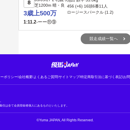
池田 鉄平 55.0kg
8
芝1200m 晴・良
456 (+6) 16頭6番11人
3歳上500万
ロージースパークル
(1.2)
1:11.2
-
ーー⑪⑨
競走成績一覧へ
シーポリシー
|
会社概要
|
よくあるご質問
|
サイトマップ
|
特定商取引法に基づく表記
|
お問
す。
責任は全て会員登録者個人にあるものといたします。
©Yuma JAPAN, All Rights Reserved.