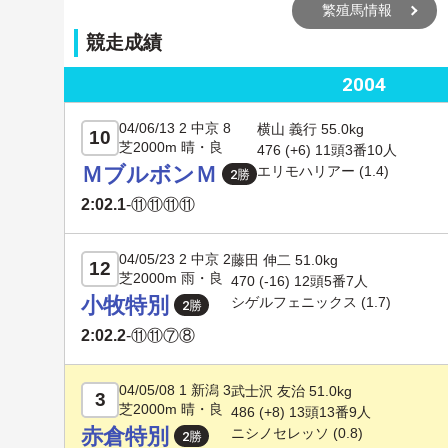
繁殖馬情報
競走成績
2004
04/06/13 2 中京 8
横山 義行 55.0kg
10
芝2000m 晴・良
476 (+6) 11頭3番10人
ＭブルボンＭ
エリモハリアー
(1.4)
2:02.1
-
⑪⑪⑪⑪
04/05/23 2 中京 2
藤田 伸二 51.0kg
12
芝2000m 雨・良
470 (
-16
) 12頭5番7人
小牧特別
シゲルフェニックス
(1.7)
2:02.2
-
⑪⑪⑦⑧
04/05/08 1 新潟 3
武士沢 友治 51.0kg
3
芝2000m 晴・良
486 (+8) 13頭13番9人
赤倉特別
ニシノセレッソ
(0.8)