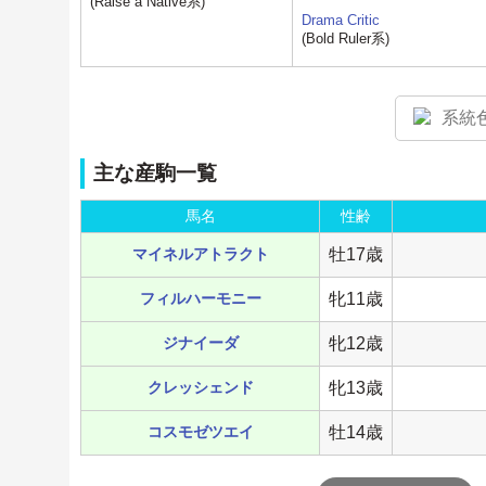
(Raise a Native系)
Drama Critic
(Bold Ruler系)
系統
主な産駒一覧
馬名
性齢
マイネルアトラクト
牡17歳
フィルハーモニー
牝11歳
ジナイーダ
牝12歳
クレッシェンド
牝13歳
コスモゼツエイ
牡14歳