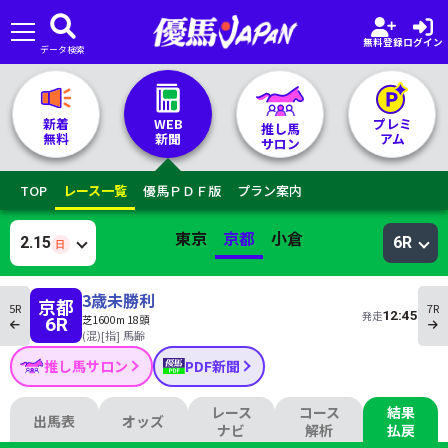
無料登録
ログイン
データ検索
🏇 推し馬サロンTOP
新着
WEB
プレミ
推し馬
無料
新聞
アム
サロン
レース一覧
TOP
レース一覧
優馬ＰＤＦ版
プラン案内
記者&予想家
東京
京都
小倉
2.15
6R
日
お気に入り
3歳未勝利
京都
5R
7R
12:45
発走
芝1600m 18頭
6R
プラン案内
(混)[指] 馬齢
推し馬サロン
PDF新聞
レース
コース
結果
出馬表
オッズ
ナビ
解析
払戻