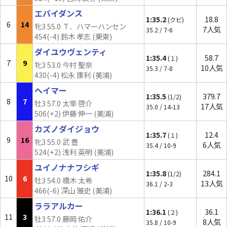
エバイダンス
1:35.2
18.8
(クビ)
6
14
牝3 55.0 Ｔ．ハマーハンセン
7人気
35.2 / 7-6
454(-4) 鈴木 孝志 (栗東)
ダイユウヴェンティ
1:35.4
58.7
(１)
7
9
牝3 53.0 今村 聖奈
10人気
35.3 / 7-8
430(-4) 松永 康利 (美浦)
ヘイマー
1:35.5
379.7
(1/2)
8
7
牡3 57.0 太宰 啓介
17人気
35.0 / 14-13
506(+2) 伊藤 伸一 (美浦)
カズノダイジョウ
1:35.7
12.4
(１)
9
16
牝3 55.0 武 豊
6人気
35.4 / 10-9
524(+2) 浅利 英明 (美浦)
ユイノナナフシギ
1:35.8
284.1
(1/2)
10
6
牡3 54.0 橋木 太希
13人気
36.1 / 2-3
466(-6) 深山 雅史 (美浦)
ララアルカー
1:36.1
36.1
(２)
11
3
牡3 57.0 藤岡 佑介
8人気
35.8 / 10-9