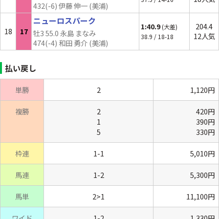
432(-6) 伊藤 伸一 (美浦)
ニューロスパーク
1:40.9
204.4
(大差)
18
17
牡3 55.0 永島 まなみ
12人気
38.9 / 18-18
474(-4) 和田 勇介 (美浦)
払い戻し
単勝
2
1,120円
複勝
2
420円
1
390円
5
330円
枠連
1-1
5,010円
馬連
1-2
5,300円
馬単
2>1
11,100円
ワイド
1-2
1,330円