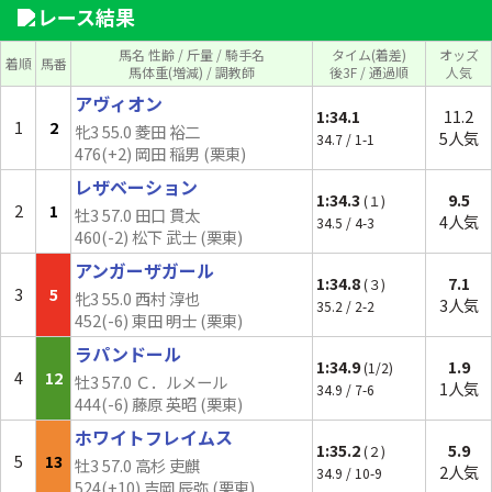
レース結果
馬名 性齢 / 斤量 / 騎手名
タイム(着差)
オッズ
着順
馬番
馬体重(増減) / 調教師
後3F / 通過順
人気
アヴィオン
1:34.1
11.2
1
2
牝3 55.0 菱田 裕二
5人気
34.7 / 1-1
476(+2) 岡田 稲男 (栗東)
レザベーション
1:34.3
9.5
(１)
2
1
牡3 57.0 田口 貫太
4人気
34.5 / 4-3
460(-2) 松下 武士 (栗東)
アンガーザガール
1:34.8
7.1
(３)
3
5
牝3 55.0 西村 淳也
3人気
35.2 / 2-2
452(-6) 東田 明士 (栗東)
ラパンドール
1:34.9
1.9
(1/2)
4
12
牡3 57.0 Ｃ．ルメール
1人気
34.9 / 7-6
444(-6) 藤原 英昭 (栗東)
ホワイトフレイムス
1:35.2
5.9
(２)
5
13
牡3 57.0 高杉 吏麒
2人気
34.9 / 10-9
524(
+10
) 吉岡 辰弥 (栗東)