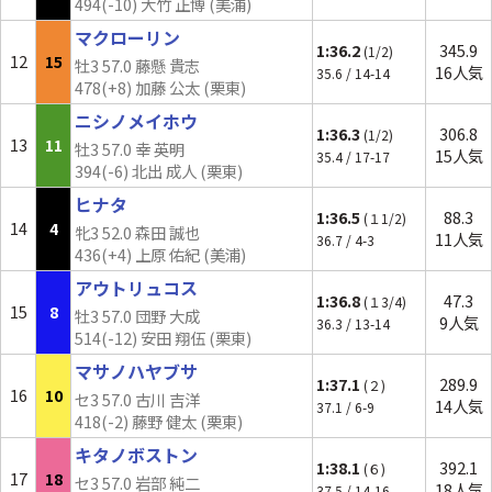
494(
-10
) 大竹 正博 (美浦)
マクローリン
1:36.2
345.9
(1/2)
12
15
牡3 57.0 藤懸 貴志
16人気
35.6 / 14-14
478(+8) 加藤 公太 (栗東)
ニシノメイホウ
1:36.3
306.8
(1/2)
13
11
牡3 57.0 幸 英明
15人気
35.4 / 17-17
394(-6) 北出 成人 (栗東)
ヒナタ
1:36.5
88.3
(１1/2)
14
4
牝3 52.0 森田 誠也
11人気
36.7 / 4-3
436(+4) 上原 佑紀 (美浦)
アウトリュコス
1:36.8
47.3
(１3/4)
15
8
牡3 57.0 団野 大成
9人気
36.3 / 13-14
514(
-12
) 安田 翔伍 (栗東)
マサノハヤブサ
1:37.1
289.9
(２)
16
10
セ3 57.0 古川 吉洋
14人気
37.1 / 6-9
418(-2) 藤野 健太 (栗東)
キタノボストン
1:38.1
392.1
(６)
17
18
セ3 57.0 岩部 純二
18人気
37.5 / 14-16