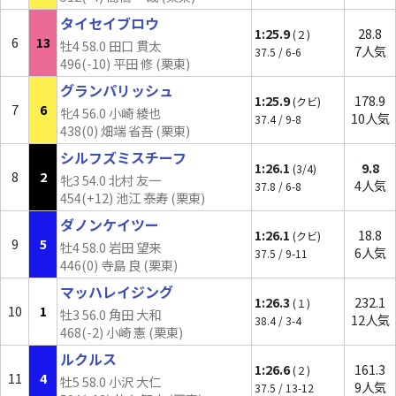
タイセイブロウ
1:25.9
28.8
(２)
6
13
牡4 58.0 田口 貫太
7人気
37.5 / 6-6
496(
-10
) 平田 修 (栗東)
グランパリッシュ
1:25.9
178.9
(クビ)
7
6
牝4 56.0 小崎 綾也
10人気
37.4 / 9-8
438(0) 畑端 省吾 (栗東)
シルフズミスチーフ
1:26.1
9.8
(3/4)
8
2
牝3 54.0 北村 友一
4人気
37.8 / 6-8
454(
+12
) 池江 泰寿 (栗東)
ダノンケイツー
1:26.1
18.8
(クビ)
9
5
牡4 58.0 岩田 望来
6人気
37.5 / 9-11
446(0) 寺島 良 (栗東)
マッハレイジング
1:26.3
232.1
(１)
10
1
牡3 56.0 角田 大和
12人気
38.4 / 3-4
468(-2) 小崎 憲 (栗東)
ルクルス
1:26.6
161.3
(２)
11
4
牡5 58.0 小沢 大仁
9人気
37.5 / 13-12