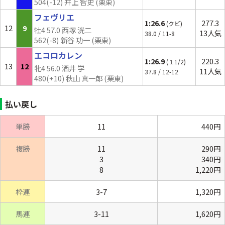
504(
-12
) 井上 智史 (栗東)
フェヴリエ
1:26.6
277.3
(クビ)
12
9
牡4 57.0 西塚 洸二
13人気
38.0 / 11-8
562(-8) 新谷 功一 (栗東)
エコロカレン
1:26.9
220.3
(１1/2)
13
12
牝4 56.0 酒井 学
11人気
37.8 / 12-12
480(
+10
) 秋山 真一郎 (栗東)
払い戻し
単勝
11
440円
複勝
11
290円
3
340円
8
1,220円
枠連
3-7
1,320円
馬連
3-11
1,620円