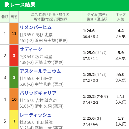
レース結果
馬名 性齢 / 斤量 / 騎手名
タイム(着差)
オッズ
着順
馬番
馬体重(増減) / 調教師
後3F / 通過順
人気
リメンバーヒム
1:24.6
4.4
1
11
牡3 55.0 高杉 吏麒
2人気
36.4 / 5-4
452(-2) 浜田 多実雄 (栗東)
サディーク
1:25.0
5.9
(２1/2)
2
3
牝3 54.0 坂井 瑠星
3人気
37.3 / 1-1
438(-2) 河嶋 宏樹 (栗東)
アスタールテニウム
1:25.2
55.0
(１1/4)
3
8
牡4 55.0 田山 旺佑
8人気
37.2 / 3-2
520(-2) 中竹 和也 (栗東)
パリッドキャリア
1:25.2
17.1
(アタマ)
4
10
牡4 57.0 吉村 誠之助
5人気
37.4 / 2-2
510(-7) 清水 久詞 (栗東)
レーティッシュ
1:25.6
1.7
(２)
5
7
牡3 56.0 川田 将雅
1人気
37.4 / 6-6
512(-4) 高橋 一哉 (栗東)