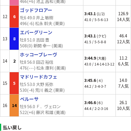
466(+6) 池上 昌和 (美浦)
ゴッドフロアー
3:43.1
126.9
(1/2)
12
6
牝6 49.0 井上 敏樹
14人気
41.0 / 5-5-6-13
496(-6) 松永 幹夫 (栗東)
エバーグリーン
3:43.1
46.4
(クビ)
13
8
牡8 51.0 吉田 豊
12人気
41.5 / 5-5-8-8
508(0) 新開 幸一 (美浦)
ホッコーブレーヴ
3:44.9
11.2
(大差)
14
2
牡8 56.0 田辺 裕信
6人気
43.0 / 14-14-13-12
476(---) 松永 康利 (美浦)
マドリードカフェ
3:45.6
14.0
(４)
15
5
牡5 53.0 大野 拓弥
7人気
44.2 / 3-4-3-7
530(-4) 荒川 義之 (栗東)
ペルーサ
3:46.6
26.1
(６)
16
14
牡9 56.0 Ｆ．ヴェロン
10人気
44.4 / 2-2-3-16
522(+6) 藤沢 和雄 (美浦)
払い戻し