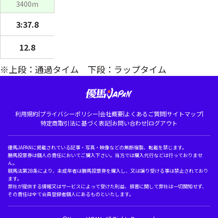
3400m
3:37.8
12.8
※上段：通過タイム 下段：ラップタイム
|
|
|
|
|
利用規約
プライバシーポリシー
会社概要
よくあるご質問
サイトマップ
|
|
特定商取引法に基づく表記
お問い合わせ
ログアウト
優馬JAPANに掲載されている記事・写真・映像などの無断複製、転載を禁じます。
勝馬投票券は個人の責任においてご購入下さい。当方では購入代行などは行っておりませ
ん。
競馬法第28条により、未成年者は勝馬投票券を購入し、又は譲り受ける事は禁止されており
ます。
弊社が提供する情報又はサービスによって受けた利益、損害に関して弊社は一切関知せず、
その責任は全て会員登録者個人にあるものといたします。