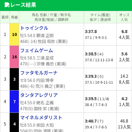
レース結果
馬名 性齢 / 斤量 / 騎手名
タイム(着差)
オッズ
着順
馬番
馬体重(増減) / 調教師
後3F / 通過順
人気
トゥインクル
3:37.8
6.8
1
10
牡5 54.0 勝浦 正樹
4人気
37.1 / 9-9-3-1
468(
-14
) 牧田 和弥 (栗東)
フェイムゲーム
3:38.5
5.6
(４)
2
16
牡6 58.5 三浦 皇成
2人気
37.0 / 12-11-13-8
470(---) 宗像 義忠 (美浦)
ファタモルガーナ
3:39.3
14.2
(５)
3
3
セ8 56.0 内田 博幸
8人気
37.5 / 10-9-11-11
486(-6) 荒川 義之 (栗東)
タンタアレグリア
3:39.5
4.2
(１1/4)
4
7
牡4 55.0 蛯名 正義
1人気
38.4 / 7-7-6-3
478(0) 国枝 栄 (美浦)
マイネルメダリスト
3:40.7
46.8
(７)
5
4
牡8 55.0 柴田 大知
13人気
39.4 / 7-7-8-5
504(0) 田中 清隆 (美浦)