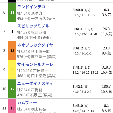
モンドインテロ
3:40.8
6.3
(1/2)
6
11
牡4 54.0 池添 謙一
3人気
39.5 / 11-11-8-5
482(+4) 手塚 貴久 (美浦)
スピリッツミノル
3:41.1
26.3
(１3/4)
7
1
牡4 53.0 松岡 正海
11人気
39.5 / 12-13-11-8
494(0) 本田 優 (栗東)
ネオブラックダイヤ
3:41.2
23.0
(3/4)
8
13
牡8 54.0 秋山 真一郎
9人気
40.5 / 1-1-1-2
526(+4) 鹿戸 雄一 (美浦)
サイモントルナーレ
3:41.3
318.8
(1/2)
9
9
牡10 48.0 石神 深一
16人気
39.2 / 16-15-15-13
468(+8) 田中 清隆 (美浦)
ニューダイナスティ
3:42.1
180.7
(５)
10
12
牡7 54.0 石橋 脩
15人気
41.0 / 3-3-2-3
476(-6) 石坂 正 (栗東)
カムフィー
3:43.0
8.1
(５)
11
15
牡7 54.0 横山 典弘
5人気
40.9 / 14-15-15-13