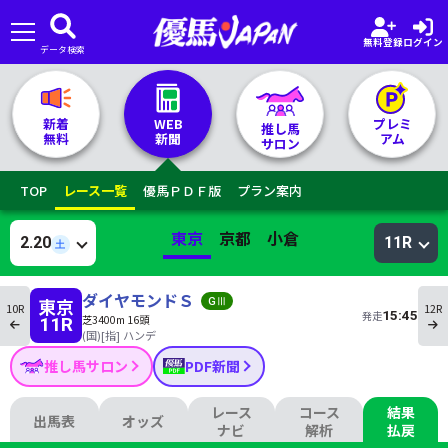
無料登録
ログイン
データ検索
🏇 推し馬サロンTOP
新着
WEB
プレミ
推し馬
無料
新聞
アム
サロン
レース一覧
TOP
レース一覧
優馬ＰＤＦ版
プラン案内
記者&予想家
東京
京都
小倉
2.20
11R
土
お気に入り
ダイヤモンドＳ
東京
10R
12R
15:45
発走
芝3400m 16頭
11R
プラン案内
(国)[指] ハンデ
推し馬サロン
PDF新聞
レース
コース
結果
出馬表
オッズ
ナビ
解析
払戻