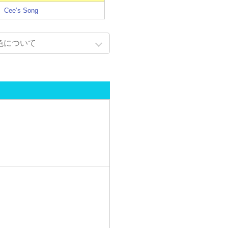
Cee’s Song
色について