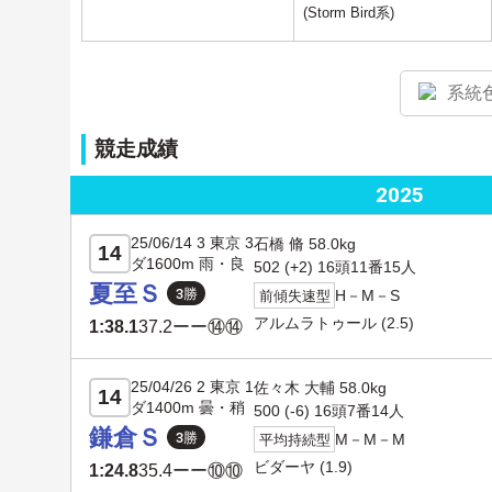
(Storm Bird系)
系統
競走成績
2025
25/06/14 3 東京 3
石橋 脩 58.0kg
14
ダ1600m 雨・良
502 (+2) 16頭11番15人
夏至Ｓ
H－M－S
前傾失速型
アルムラトゥール
(2.5)
1:38.1
37.2
ーー⑭⑭
25/04/26 2 東京 1
佐々木 大輔 58.0kg
14
ダ1400m 曇・稍
500 (-6) 16頭7番14人
鎌倉Ｓ
M－M－M
平均持続型
ビダーヤ
(1.9)
1:24.8
35.4
ーー⑩⑩