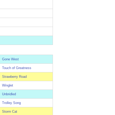
Gone West
Touch of Greatness
Strawberry Road
Winglet
Unbridled
Trolley Song
Storm Cat