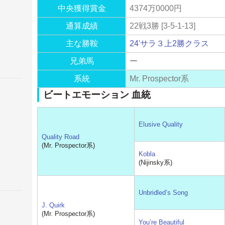
中央獲得賞金
4374万0000円
通算成績
22戦3勝 [3-5-1-13]
主な勝鞍
24'サラ３上2勝クラス
兄弟馬
ー
系統
Mr. Prospector系
ビートエモーション 血統
Elusive Quality
Quality Road
(Mr. Prospector系)
Kobla
(Nijinsky系)
Unbridled’s Song
J. Quirk
(Mr. Prospector系)
You’re Beautiful