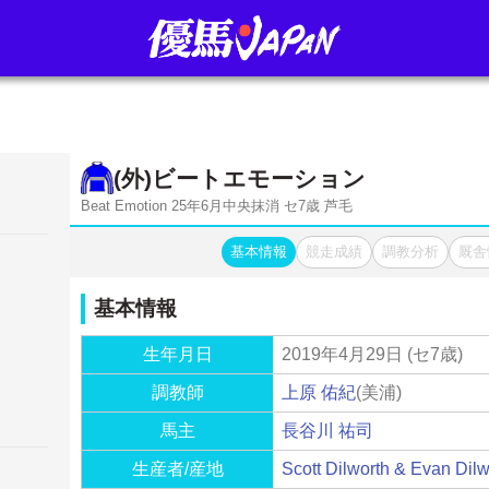
(外)
ビートエモーション
Beat Emotion 25年6月中央抹消 セ7歳 芦毛
基本情報
競走成績
調教分析
厩舎
基本情報
生年月日
2019年4月29日 (セ7歳)
調教師
上原 佑紀
(美浦)
馬主
長谷川 祐司
生産者/産地
Scott Dilworth & Evan Dilw