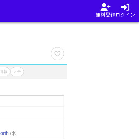
無料登録
ログイン
情報
メモ
orth
/米