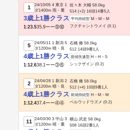
24/10/05 4 東京 1
佐々木 大輔 58.0kg
1
ダ1400m 雨・重
514 (+2) 16頭14番5人
3歳上1勝クラス
M－M－M
平均持続型
フクチャントウメイ
(0.1)
1:23.5
35.9
ーー⑨⑩
24/05/11 1 新潟 5
石橋 脩 58.0kg
5
ダ1200m 晴・良
512 14頭9番1人
4歳上1勝クラス
H－H－S
前傾失速型
シックザイン
(0.2)
1:12.6
38.1
ーー③⑥
24/04/28 1 新潟 2
石橋 脩 58.0kg
2
ダ1200m 晴・良
512 (+4) 10頭9番1人
4歳上1勝クラス
H－M－M
前傾持続型
ベルウッドウズメ
(0.2)
1:12.4
37.4
ーー④④
24/03/30 3 中山 3
横山 武史 58.0kg
11
ダ1200m 晴・重
508 16頭2番1人