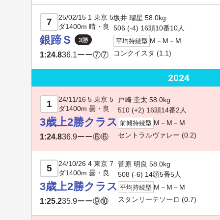
25/02/15 1 東京 5
坂井 瑠星 58.0kg
7
ダ1400m 晴・良
506 (-4) 16頭10番10人
銀蹄Ｓ
M－M－M
平均持続型
コンクイスタ
(1.1)
1:24.8
36.1
ーー⑦⑦
2024
24/11/16 5 東京 5
戸崎 圭太 58.0kg
1
ダ1400m 曇・良
510 (+2) 16頭14番2人
3歳上2勝クラス
M－M－M
前傾持続型
セントラルヴァレー
(0.2)
1:24.8
36.9
ーー⑥⑥
24/10/26 4 東京 7
菅原 明良 58.0kg
5
ダ1400m 曇・良
508 (-6) 14頭5番5人
3歳上2勝クラス
M－M－M
平均持続型
スタンリーテソーロ
(0.7)
1:25.2
35.9
ーー⑨⑩