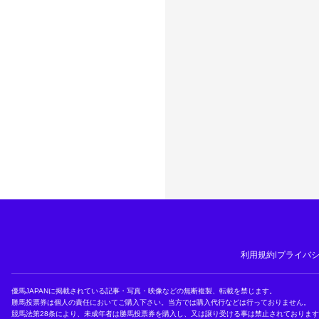
利用規約
|
プライバ
優馬JAPANに掲載されている記事・写真・映像などの無断複製、転載を禁じます。
勝馬投票券は個人の責任においてご購入下さい。当方では購入代行などは行っておりません。
競馬法第28条により、未成年者は勝馬投票券を購入し、又は譲り受ける事は禁止されておりま