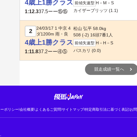
4歳上1勝クラス
H－M－S
前傾失速型
カイザーブリッツ
(1.1)
1:12.3
37.5
ーー⑮⑮
24/03/17 1 中京 4
松山 弘平 58.0kg
2
ダ1200m 雨・良
508 (-2) 16頭7番1人
4歳上1勝クラス
H－H－S
前傾失速型
パスカリ
(0.0)
1:11.8
37.2
ーー④⑤
競走成績一覧へ
シーポリシー
|
会社概要
|
よくあるご質問
|
サイトマップ
|
特定商取引法に基づく表記
|
お問
す。