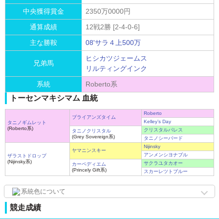
中央獲得賞金
2350万0000円
通算成績
12戦2勝 [2-4-0-6]
主な勝鞍
08'サラ４上500万
ヒシカツジェームス
兄弟馬
リルティングインク
系統
Roberto系
トーセンマキシマム 血統
Roberto
ブライアンズタイム
Kelley’s Day
タニノギムレット
(Roberto系)
クリスタルパレス
タニノクリスタル
(Grey Sovereign系)
タニノシーバード
Nijinsky
ヤマニンスキー
アンメンシヨナブル
ザラストドロップ
(Nijinsky系)
サクラユタカオー
カーペディエム
(Princely Gift系)
スカーレツトブルー
系統色について
競走成績