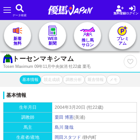
無料登録
ログイン
データ検索
🏇 推し馬サロンTOP
新着
WEB
プレミ
推し馬
無料
新聞
アム
サロン
レース一覧
トーセンマキシマム
Tosen Maximum 09年11月中央抹消 牡22歳 栗毛
記者&予想家
基本情報
競走成績
調教分析
厩舎情報
メモ
お気に入り
基本情報
プラン案内
生年月日
2004年3月20日 (牡22歳)
調教師
栗田 博憲
(美浦)
馬主
島川 隆哉
生産者/産地
岡田スタツド
/静内町