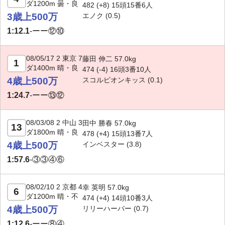
ダ1200m 曇・良
482 (+8) 15頭15番6人
3歳上500万
エノク
(0.5)
1:12.1
-
ーー⑫⑩
08/05/17 2 東京 7
藤田 伸二 57.0kg
1
ダ1400m 晴・良
474 (-4) 16頭3番10人
4歳上500万
スコルピオンキッス
(0.1)
1:24.7
-
ーー⑬⑫
08/03/08 2 中山 3
田中 勝春 57.0kg
13
ダ1800m 晴・良
478 (+4) 15頭13番7人
4歳上500万
インベスター
(3.8)
1:57.6
-
③③④⑥
08/02/10 2 京都 4
幸 英明 57.0kg
6
ダ1200m 晴・不
474 (+4) 14頭10番3人
4歳上500万
リリーハーバー
(0.7)
1:12.6
-
ーー⑧④