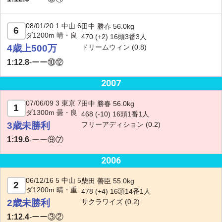
08/01/20 1 中山 6
田中 勝春 56.0kg
6
ダ1200m 晴・良
470 (+2) 16頭3番3人
4歳上500万
ドリームウィン
(0.8)
1:12.8
-
ーー⑩⑫
2007
07/06/09 3 東京 7
田中 勝春 56.0kg
1
ダ1300m 曇・良
468 (
-10
) 16頭1番1人
3歳未勝利
フリーアディション
(0.2)
1:19.6
-
ーー⑨⑦
2006
06/12/16 5 中山 5
柴田 善臣 55.0kg
2
ダ1200m 晴・重
478 (+4) 16頭14番1人
2歳未勝利
サクラワイズ
(0.2)
1:12.4
-
ーー③②