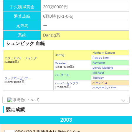
中央獲得賞金
200万0000円
通算成績
6戦0勝 [0-1-0-5]
兄弟馬
ー
系統
Danzig系
シュンビック 血統
Northern Dancer
Danzig
Pas de Nom
アジュディケーティング
(Danzig系)
Reviewer
Resolver
(Bold Ruler系)
Lovely Morning
Mill Reef
パドスール
Thereby
ジュリアンセンプー
(Never Bend系)
パーシイコ
ハーバーセンプウ
(Phalaris系)
ハーバーネバアー
系統色について
競走成績
2003
03/04/20 2 阪神 8