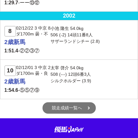
1:29.7
-
ーー⑬⑫
2002
02/12/22 3 中京 8
小池 隆生 54.0kg
8
ダ1700m 曇・不
506 (-2) 14頭11番8人
2歳新馬
サザーランドシチー
(2.8)
1:51.4
-
②②③⑦
02/12/01 3 中京 2
太宰 啓介 54.0kg
10
ダ1700m 曇・良
508 (---) 12頭6番3人
2歳新馬
シルクホルダー
(3.9)
1:54.6
-
⑤⑤⑦⑨
競走成績一覧へ