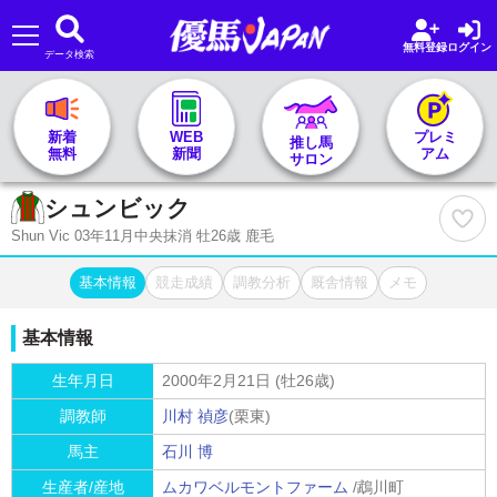
無料登録
ログイン
データ検索
🏇 推し馬サロンTOP
新着
WEB
プレミ
推し馬
無料
新聞
アム
サロン
レース一覧
シュンビック
Shun Vic 03年11月中央抹消 牡26歳 鹿毛
記者&予想家
基本情報
競走成績
調教分析
厩舎情報
メモ
お気に入り
基本情報
プラン案内
生年月日
2000年2月21日 (牡26歳)
調教師
川村 禎彦
(栗東)
馬主
石川 博
生産者/産地
ムカワベルモントファーム
/鵡川町