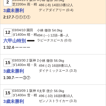
小林 徹弥 56.0kg
2
芝2200m 雨・稍
486 (-8) 14頭13番12人
3歳未勝利
ディアダイアリー
(0.4)
2:17.7
-
①①①①
03/04/10 園田
小林 徹弥 54.0kg
12
ダ1400m 晴・稍
494 (---) 12頭--番--人
六甲山特別
ラピーナスピーカ
(0.0)
1:32.4
-
ーーーー
03/03/30 2 阪神 2
小林 徹弥 56.0kg
15
ダ1400m 晴・良
494 (-2) 16頭8番11人
3歳未勝利
ダイナミックエース
(3.3)
1:30.7
-
ーー③⑦
03/03/09 1 阪神 4
太宰 啓介 56.0kg
15
ダ1400m 雪・稍
496 (
-10
) 16頭8番10人
3歳未勝利
ゼンノストライカー
(3.3)