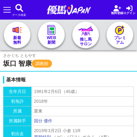
無料登録
ログイン
データ検索
🏇 推し馬サロンTOP
新着
WEB
プレミ
推し馬
無料
新聞
アム
サロン
レース一覧
さかぐち ともやす
坂口 智康
調教師
記者&予想家
基本情報
お気に入り
生年月日
1981年2月6日（45歳）
初免許
2018年
プラン案内
所属
栗東
所属騎手
国分 優作
2019年3月2日 小倉 11R
初出走