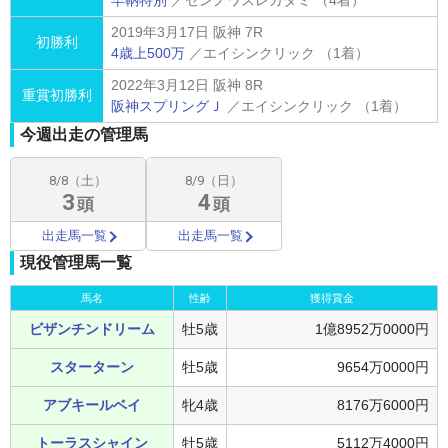
早鞆特別
／ゼンノワスレガタミ （4着）
2019年3月17日 阪神 7R
初勝利
4歳上500万
／エイシンクリック （1着）
2022年3月12日 阪神 8R
重賞初勝利
阪神スプリングＪ
／エイシンクリック （1着）
今週出走の管理馬
8/8（土）
8/9（日）
3
4
頭
頭
出走馬一覧
出走馬一覧
現役管理馬一覧
馬名
性齢
獲得賞金
ビザンチンドリーム
牡5歳
1億8952万0000円
スターターン
牡5歳
9654万0000円
アブキールベイ
牝4歳
8176万6000円
トーラスシャイン
牡5歳
5112万4000円