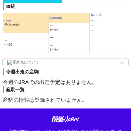
血統
Bend Or
Ormonde
ー
Orme
(Eclipse系)
ー
ー
(ー系)
ー
ー
ー
ー
ー
(ー系)
ー
ー
(ー系)
ー
系統色について
今週出走の産駒
今週のJRAでの出走予定はありません。
産駒一覧
産駒の情報は登録されていません。