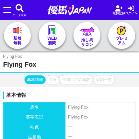
無料登録
ログイン
データ検索
🏇 推し馬サロンTOP
新着
WEB
プレミ
推し馬
無料
新聞
アム
サロン
レース一覧
Flying Fox
Flying Fox
記者&予想家
基本情報
血統
今週出走の産駒
産駒一覧
お気に入り
基本情報
プラン案内
馬名
Flying Fox
英字表記
Flying Fox
毛色
ー
生産地
ー