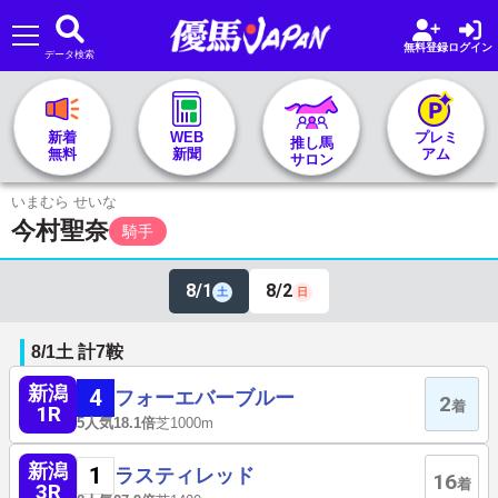
無料登録
ログイン
データ検索
🏇 推し馬サロンTOP
新着
WEB
プレミ
推し馬
無料
新聞
アム
サロン
レース一覧
いまむら せいな
今村聖奈
騎手
記者&予想家
8/1
8/2
土
日
お気に入り
8/1
土
計7鞍
プラン案内
新潟
4
フォーエバーブルー
2
着
1R
5人気
18.1倍
芝1000m
新潟
1
ラスティレッド
16
着
3R