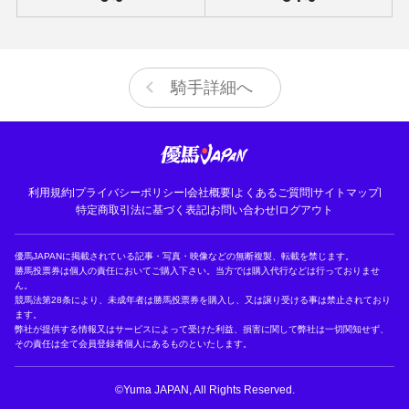
騎手詳細へ
利用規約
|
プライバシーポリシー
|
会社概要
|
よくあるご質問
|
サイトマップ
|
特定商取引法に基づく表記
|
お問い合わせ
|
ログアウト
優馬JAPANに掲載されている記事・写真・映像などの無断複製、転載を禁じます。
勝馬投票券は個人の責任においてご購入下さい。当方では購入代行などは行っておりませ
ん。
競馬法第28条により、未成年者は勝馬投票券を購入し、又は譲り受ける事は禁止されており
ます。
弊社が提供する情報又はサービスによって受けた利益、損害に関して弊社は一切関知せず、
その責任は全て会員登録者個人にあるものといたします。
©Yuma JAPAN, All Rights Reserved.