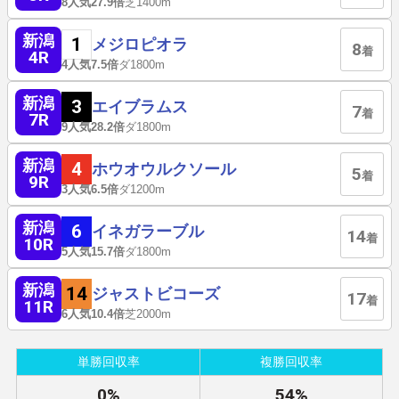
8人気
27.9倍
芝1400m
新潟
1
メジロピオラ
8
着
4R
4人気
7.5倍
ダ1800m
新潟
3
エイブラムス
7
着
7R
9人気
28.2倍
ダ1800m
新潟
4
ホウオウルクソール
5
着
9R
3人気
6.5倍
ダ1200m
新潟
6
イネガラーブル
14
着
10R
5人気
15.7倍
ダ1800m
新潟
14
ジャストビコーズ
17
着
11R
6人気
10.4倍
芝2000m
単勝回収率
複勝回収率
0%
54%