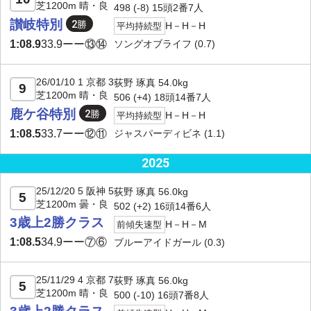
芝1200m 晴・良
498 (-8) 15頭2番7人
讃岐特別
H－H－H
平均持続型
ソングオブライフ
(0.7)
1:08.9
33.9
ーー⑬⑭
26/01/10 1 京都 3
荻野 琢真 54.0kg
9
芝1200m 晴・良
506 (+4) 18頭14番7人
鹿ケ谷特別
H－H－H
平均持続型
ジャスパーディビネ
(1.1)
1:08.5
33.7
ーー⑫⑪
2025
25/12/20 5 阪神 5
荻野 琢真 56.0kg
5
芝1200m 曇・良
502 (+2) 16頭14番6人
3歳上2勝クラス
H－H－M
前傾失速型
1:08.5
34.9
ーー⑦⑥
ブルーアイドガール
(0.3)
25/11/29 4 京都 7
荻野 琢真 56.0kg
5
芝1200m 晴・良
500 (
-10
) 16頭7番8人