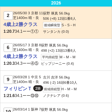
2026
26/05/30 3 京都 11
荻野 琢真 56.0kg
2
芝1400m 晴・良
506 (+8) 12頭1番8人
4歳上2勝クラス
S－S－H
後傾瞬発型
1:20.7
34.1
ーー①①
サンタンカ
(0.0)
26/05/17 3 京都 8
荻野 琢真 56.0kg
6
芝1400m 晴・良
498 (+2) 13頭13番8人
4歳上2勝クラス
M－M－M
平均持続型
1:20.3
34.3
ーー④⑤
ビップジーニー
(0.4)
26/03/28 1 中京 5
古川 吉洋 56.0kg
9
芝1400m 晴・良
496 (-2) 16頭6番10人
フィリピンＴ
H－M－M
前傾持続型
ノクナレア
(0.6)
1:21.6
34.1
ーー⑬⑩
26/03/14 1 阪神 7
荻野 琢真 56.0kg
10