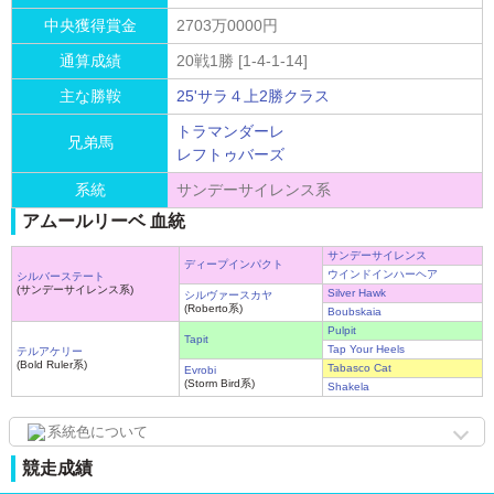
中央獲得賞金
2703万0000円
通算成績
20戦1勝 [1-4-1-14]
主な勝鞍
25'サラ４上2勝クラス
トラマンダーレ
兄弟馬
レフトゥバーズ
系統
サンデーサイレンス系
アムールリーベ 血統
サンデーサイレンス
ディープインパクト
ウインドインハーヘア
シルバーステート
(サンデーサイレンス系)
Silver Hawk
シルヴァースカヤ
(Roberto系)
Boubskaia
Pulpit
Tapit
Tap Your Heels
テルアケリー
(Bold Ruler系)
Tabasco Cat
Evrobi
(Storm Bird系)
Shakela
系統色について
競走成績