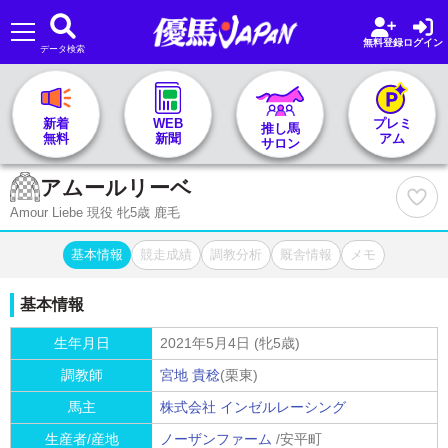
無料登録
ログイン
データ検索
🏇 推し馬サロンTOP
新着
WEB
プレミ
推し馬
無料
新聞
アム
サロン
レース一覧
アムールリーベ
Amour Liebe 現役 牝5歳 鹿毛
記者&予想家
基本情報
競走成績
調教分析
厩舎情報
メモ
お気に入り
基本情報
プラン案内
生年月日
2021年5月4日 (牝5歳)
調教師
宮地 貴稔
(栗東)
馬主
株式会社 インゼルレーシング
生産者/産地
ノーザンファーム
/安平町