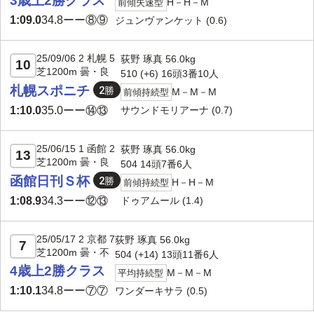
3歳上2勝クラス
H－H－M
前傾失速型
1:09.0
34.8
ーー⑧⑨
ジュンヴァンケット
(0.6)
25/09/06 2 札幌 5
荻野 琢真 56.0kg
10
芝1200m 曇・良
510 (+6) 16頭3番10人
札幌スポニチ
M－M－M
前傾持続型
サウンドモリアーナ
(0.7)
1:10.0
35.0
ーー⑭⑬
25/06/15 1 函館 2
荻野 琢真 56.0kg
13
芝1200m 曇・良
504 14頭7番6人
函館日刊Ｓ杯
H－H－M
前傾持続型
ドゥアムール
(1.4)
1:08.9
34.3
ーー⑫⑬
25/05/17 2 京都 7
荻野 琢真 56.0kg
7
芝1200m 曇・不
504 (
+14
) 13頭11番6人
4歳上2勝クラス
M－M－M
平均持続型
1:10.1
34.8
ーー⑦⑦
ワンダーキサラ
(0.5)