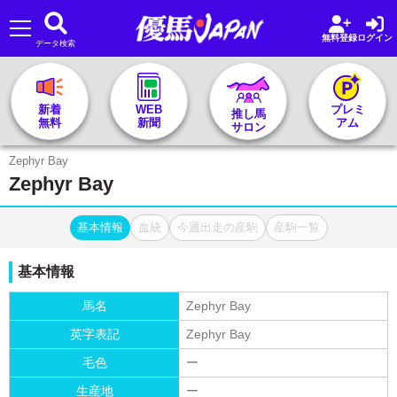
無料登録
ログイン
データ検索
🏇 推し馬サロンTOP
新着
WEB
プレミ
推し馬
無料
新聞
アム
サロン
レース一覧
Zephyr Bay
Zephyr Bay
記者&予想家
基本情報
血統
今週出走の産駒
産駒一覧
お気に入り
基本情報
プラン案内
馬名
Zephyr Bay
英字表記
Zephyr Bay
毛色
ー
生産地
ー