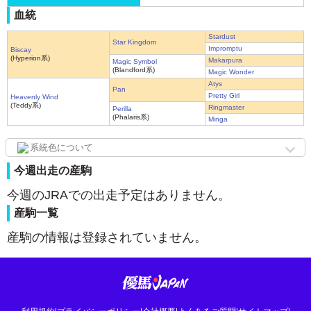
血統
Stardust
Star Kingdom
Impromptu
Biscay
(Hyperion系)
Makarpura
Magic Symbol
(Blandford系)
Magic Wonder
Atys
Pan
Pretty Girl
Heavenly Wind
(Teddy系)
Ringmaster
Perilla
(Phalaris系)
Minga
系統色について
今週出走の産駒
今週のJRAでの出走予定はありません。
産駒一覧
産駒の情報は登録されていません。